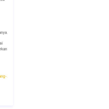
anya.
ai
arkan
ang-