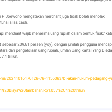
ni P Joewono mengatakan merchant juga tidak boleh menolak
nai alias cash.
pi merchant wajib menerima uang rupiah dalam bentuk fisik," kat
t sebesar 209,61 persen (yoy), dengan jumlah pengguna mencap
ntara dari pengelolaan uang rupiah, jumlah Uang Kartal Yang Died
,4 triliun.
nomi/20241016170128-78-1156083/bi-akan-hukum-pedagang-y
n%20biaya%20tambahan,Rp1.057%2C4%20triliun.