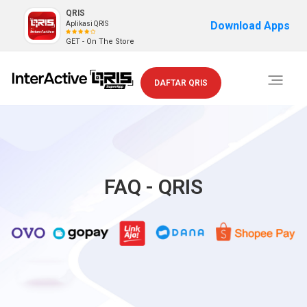
QRIS
Download Apps
Aplikasi QRIS
GET - On The Store
Toggle
DAFTAR QRIS
navigati
FAQ - QRIS