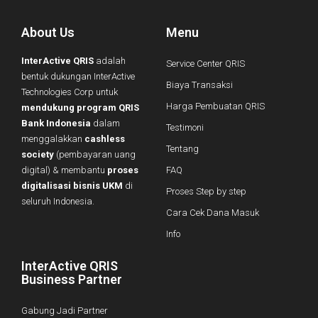
About Us
Menu
InterActive QRIS
adalah
Service Center QRIS
bentuk dukungan InterActive
Biaya Transaksi
Technologies Corp untuk
Harga Pembuatan QRIS
mendukung program QRIS
Bank Indonesia
dalam
Testimoni
menggalakkan
cashless
Tentang
society
(pembayaran uang
digital) & membantu
proses
FAQ
digitalisasi bisnis UKM
di
Proses Step by step
seluruh Indonesia.
Cara Cek Dana Masuk
Info
InterActive QRIS
Business Partner
Gabung Jadi Partner