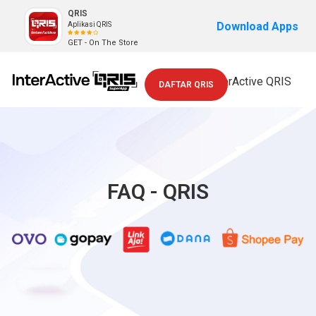
QRIS
Download Apps
Aplikasi QRIS
GET - On The Store
Toggle
DAFTAR QRIS
navigation
FAQ - QRIS