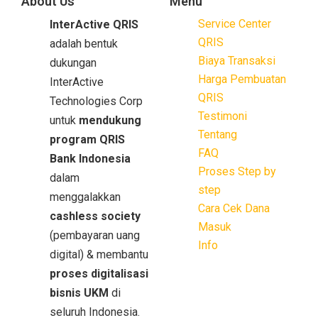
About Us
Menu
Service Center
InterActive QRIS
QRIS
adalah bentuk
Biaya Transaksi
dukungan
Harga Pembuatan
InterActive
QRIS
Technologies Corp
Testimoni
untuk
mendukung
Tentang
program QRIS
FAQ
Bank Indonesia
Proses Step by
dalam
step
menggalakkan
Cara Cek Dana
cashless society
Masuk
(pembayaran uang
Info
digital) & membantu
proses digitalisasi
bisnis UKM
di
seluruh Indonesia.