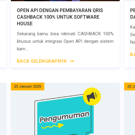
OPEN API DENGAN PEMBAYARAN QRIS
P
CASHBACK 100% UNTUK SOFTWARE
D
HOUSE
K
Sekarang kamu bisa nikmati CASHBACK 100%
S
n
khusus untuk integrasi Open API dengan sistem
Na
r
kam...
B
l
BACA SELENGKAPNYA
23 Januari 2025
23 J