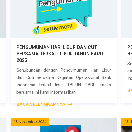
PENGUMUMAN HARI LIBUR DAN CUTI
P
BERSAMA TERKAIT LIBUR TAHUN BARU
B
2025
S
s
Sehubungan dengan Pengumuman Hari Libur
da
i
dan Cuti Bersama Kegiatan Operasional Bank
In
e
Indonesia terkait libur TAHUN BARU, maka
B
bersama ini kami informasikan...
BACA SELENGKAPNYA
13 November 2024
13 