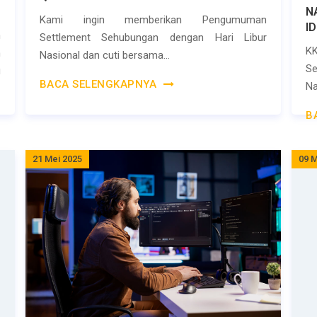
N
Kami ingin memberikan Pengumuman
I
n
Settlement Sehubungan dengan Hari Libur
K
n
Nasional dan cuti bersama...
S
u
BACA SELENGKAPNYA
Na
B
21 Mei 2025
09 M