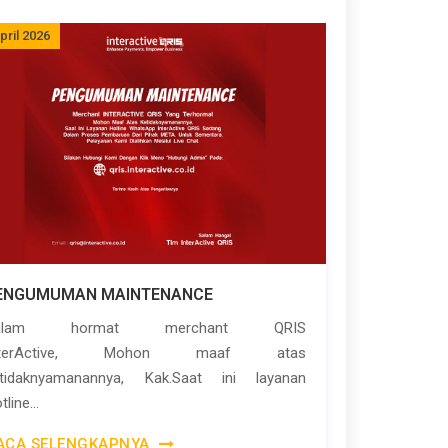
pril 2026
ENGUMUMAN MAINTENANCE
alam hormat merchant QRIS
nterActive, Mohon maaf atas
etidaknyamanannya, Kak.Saat ini layanan
tline...
ACA SELENGKAPNYA