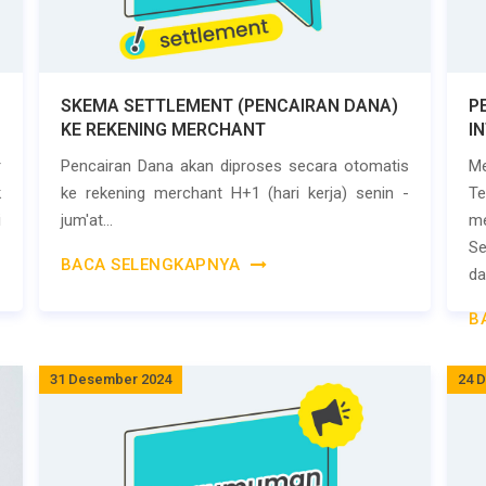
SKEMA SETTLEMENT (PENCAIRAN DANA)
P
KE REKENING MERCHANT
I
r
Pencairan Dana akan diproses secara otomatis
M
k
ke rekening merchant H+1 (hari kerja) senin -
T
i
jum'at...
m
S
BACA SELENGKAPNYA
da
B
31 Desember 2024
24 