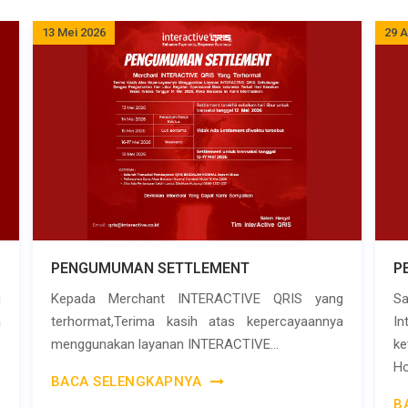
13 Mei 2026
29 A
PENGUMUMAN SETTLEMENT
P
g
Kepada Merchant INTERACTIVE QRIS yang
S
a
terhormat,Terima kasih atas kepercayaannya
I
menggunakan layanan INTERACTIVE...
k
Ho
BACA SELENGKAPNYA
B