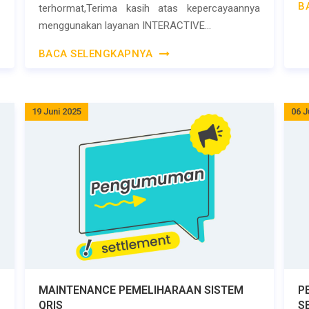
B
terhormat,Terima kasih atas kepercayaannya
menggunakan layanan INTERACTIVE...
BACA SELENGKAPNYA
19 Juni 2025
06 J
MAINTENANCE PEMELIHARAAN SISTEM
P
QRIS
S