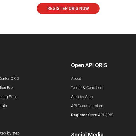
REGISTER QRIS NOW
Open API QRIS
Center QRIS
About
ion Fee
Terms & Conditions
king Price
Step by Step
ials
API Documentation
Register
Open API QRIS
tep by step
Social Media