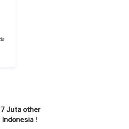
ada
,7 Juta other
r Indonesia
!