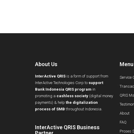
About Us
Menu
InterActive QRIS
is a form of support from
Service 
InterActive Technologies Corp to
support
Transact
Bank Indonesia QRIS program
in
QRIS Ma
promoting a
cashless society
(digital money
payments) & help
the digitalization
Testimon
process of SMB
throughout Indonesia.
About
FAQ
InterActive QRIS Business
Proses S
Partner