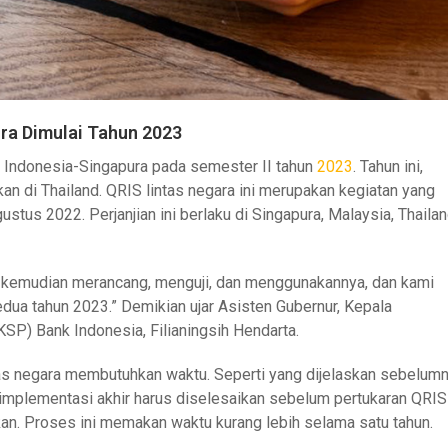
ra Dimulai Tahun 2023
Indonesia-Singapura pada semester II tahun
2023
. Tahun ini,
an di Thailand. QRIS lintas negara ini merupakan kegiatan yang
stus 2022. Perjanjian ini berlaku di Singapura, Malaysia, Thaila
n kemudian merancang, menguji, dan menggunakannya, dan kami
ua tahun 2023.” Demikian ujar Asisten Gubernur, Kepala
P) Bank Indonesia, Filianingsih Hendarta.
tas negara membutuhkan waktu. Seperti yang dijelaskan sebelumn
 implementasi akhir harus diselesaikan sebelum pertukaran QRIS
kan. Proses ini memakan waktu kurang lebih selama satu tahun.