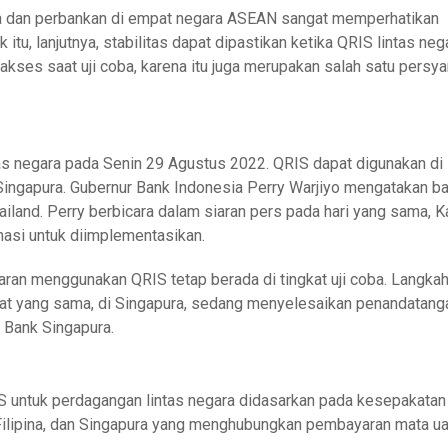
a dan perbankan di empat negara ASEAN sangat memperhatikan
tu, lanjutnya, stabilitas dapat dipastikan ketika QRIS lintas neg
kses saat uji coba, karena itu juga merupakan salah satu persya
s negara pada Senin 29 Agustus 2022. QRIS dapat digunakan di
n Singapura. Gubernur Bank Indonesia Perry Warjiyo mengatakan 
iland. Perry berbicara dalam siaran pers pada hari yang sama, 
asi untuk diimplementasikan.
an menggunakan QRIS tetap berada di tingkat uji coba. Langkah
 saat yang sama, di Singapura, sedang menyelesaikan penandatan
n Bank Singapura.
 untuk perdagangan lintas negara didasarkan pada kesepakatan
 Filipina, dan Singapura yang menghubungkan pembayaran mata u