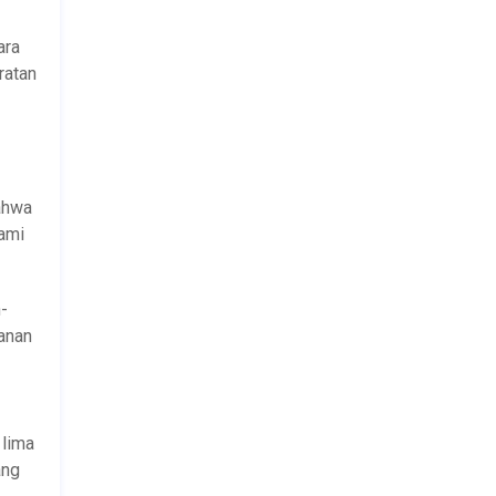
ara
ratan
bahwa
Kami
-
ganan
 lima
ang