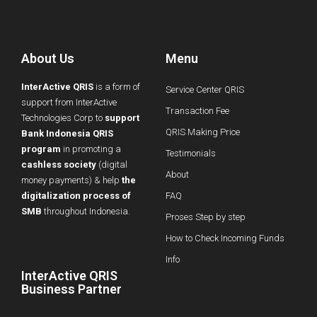
About Us
Menu
InterActive QRIS
is a form of
Service Center QRIS
support from InterActive
Transaction Fee
Technologies Corp to
support
QRIS Making Price
Bank Indonesia QRIS
program
in promoting a
Testimonials
cashless society
(digital
About
money payments) & help
the
digitalization process of
FAQ
SMB
throughout Indonesia.
Proses Step by step
How to Check Incoming Funds
Info
InterActive QRIS
Business Partner