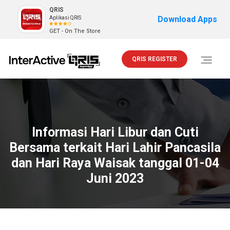
QRIS
Download Apps
Aplikasi QRIS
GET - On The Store
QRIS REGISTER
Toggle
navigati
Informasi Hari Libur dan Cuti
Bersama terkait Hari Lahir Pancasila
dan Hari Raya Waisak tanggal 01-04
Juni 2023