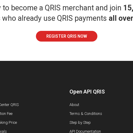
w to become a QRIS merchant and join
15
s
who already use QRIS payments
all ove
REGISTER QRIS NOW
Open API QRIS
Center QRIS
About
ion Fee
Terms & Conditions
king Price
Step by Step
ials
API Documentation