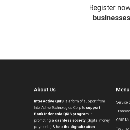
Register no
businesse
About Us
Menu
InterActive QRIS
is a form of support from
Service 
InterActive Technologies Corp to
support
Transact
Bank Indonesia QRIS program
in
QRIS Ma
promoting a
cashless society
(digital money
payments) & help
the digitalization
Testimon