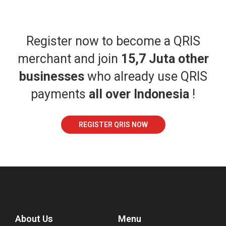
Register now to become a QRIS
merchant and join
15,7 Juta other
businesses
who already use QRIS
payments
all over Indonesia
!
REGISTER QRIS NOW
About Us
Menu