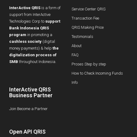
InterActive QRIS
is a form of
Service Center QRIS
support from InterActive
Transaction Fee
Technologies Corp to
support
QRIS Making Price
Bank Indonesia QRIS
program
in promoting a
Testimonials
cashless society
(digital
About
money payments) & help
the
digitalization process of
FAQ
SMB
throughout Indonesia.
Proses Step by step
How to Check Incoming Funds
Info
InterActive QRIS
Business Partner
Join Become a Partner
Open API QRIS