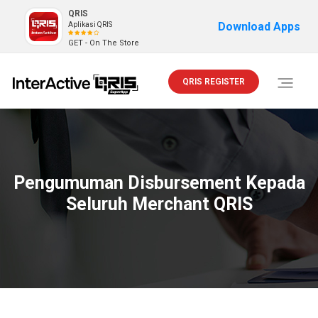
QRIS
Download Apps
Aplikasi QRIS
GET - On The Store
QRIS REGISTER
Toggle
navigati
Pengumuman Disbursement Kepada
Seluruh Merchant QRIS