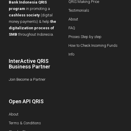
QRIS Making Price
Bank Indonesia QRIS
program
in promoting a
Testimonials
cashless society
(digital
About
money payments) & help
the
digitalization process of
FAQ
SMB
throughout Indonesia.
Proses Step by step
How to Check Incoming Funds
Info
InterActive QRIS
Business Partner
Join Become a Partner
Open API QRIS
About
Terms & Conditions