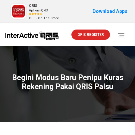
QRIS
Download Apps
Aplikasi QRIS
GET - On The Store
QRIS REGISTER
Toggle
navigati
Begini Modus Baru Penipu Kuras
Rekening Pakai QRIS Palsu