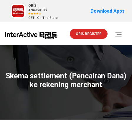
QRIS
Download Apps
Aplikasi QRIS
GET - On The Store
QRIS REGISTER
Toggle
navigati
Skema settlement (Pencairan Dana)
ke rekening merchant