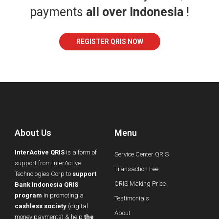
payments
all over Indonesia
!
REGISTER QRIS NOW
About Us
Menu
InterActive QRIS
is a form of
Service Center QRIS
support from InterActive
Transaction Fee
Technologies Corp to
support
QRIS Making Price
Bank Indonesia QRIS
program
in promoting a
Testimonials
cashless society
(digital
About
money payments) & help
the