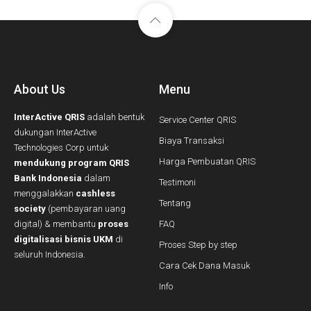
About Us
Menu
InterActive QRIS
adalah bentuk
Service Center QRIS
dukungan InterActive
Biaya Transaksi
Technologies Corp untuk
Harga Pembuatan QRIS
mendukung program QRIS
Bank Indonesia
dalam
Testimoni
menggalakkan
cashless
Tentang
society
(pembayaran uang
digital) & membantu
proses
FAQ
digitalisasi bisnis UKM
di
Proses Step by step
seluruh Indonesia.
Cara Cek Dana Masuk
Info