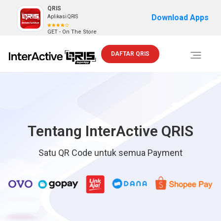
QRIS
Download Apps
Aplikasi QRIS
GET - On The Store
DAFTAR QRIS
Toggle
navigati
Tentang InterActive QRIS
Satu QR Code untuk semua Payment