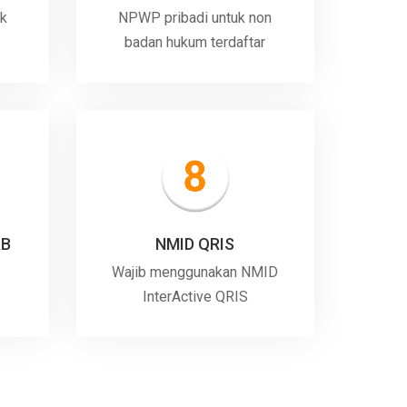
uk
NPWP pribadi untuk non
badan hukum terdaftar
AB
NMID QRIS
Wajib menggunakan NMID
InterActive QRIS