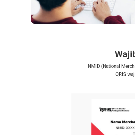
Waji
NMID (National Mercha
QRIS waji