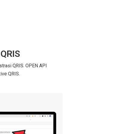
 QRIS
istrasi QRIS. OPEN API
tive QRIS.