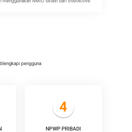
n menggunakan NMID selain dari InterActive.
dilengkapi pengguna:
N
NPWP PRIBADI