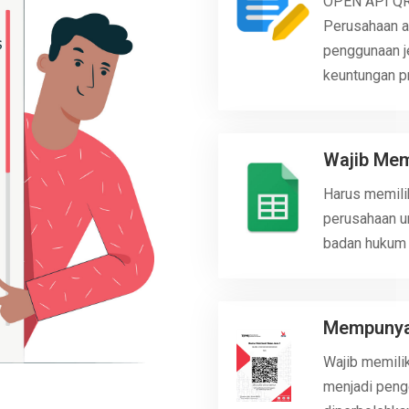
OPEN API QRI
Perusahaan a
penggunaan je
keuntungan pr
Wajib Mem
Harus memili
perusahaan u
badan hukum 
Mempunyai
Wajib memilik
menjadi pengg