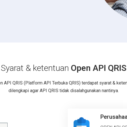
Syarat & ketentuan
Open API QRIS
en API QRIS (Platform API Terbuka QRIS) terdapat syarat & keten
dilengkapi agar API QRIS tidak disalahgunakan nantinya.
Perusaha