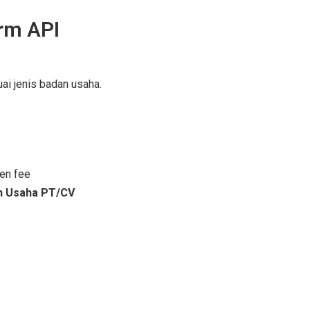
rm API
ai jenis badan usaha.
en fee
n Usaha PT/CV