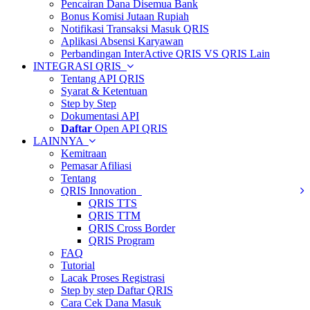
Pencairan Dana Disemua Bank
Bonus Komisi Jutaan Rupiah
Notifikasi Transaksi Masuk QRIS
Aplikasi Absensi Karyawan
Perbandingan InterActive QRIS VS QRIS Lain
INTEGRASI QRIS
Tentang API QRIS
Syarat & Ketentuan
Step by Step
Dokumentasi API
Daftar
Open API QRIS
LAINNYA
Kemitraan
Pemasar Afiliasi
Tentang
QRIS Innovation
QRIS TTS
QRIS TTM
QRIS Cross Border
QRIS Program
FAQ
Tutorial
Lacak Proses Registrasi
Step by step Daftar QRIS
Cara Cek Dana Masuk