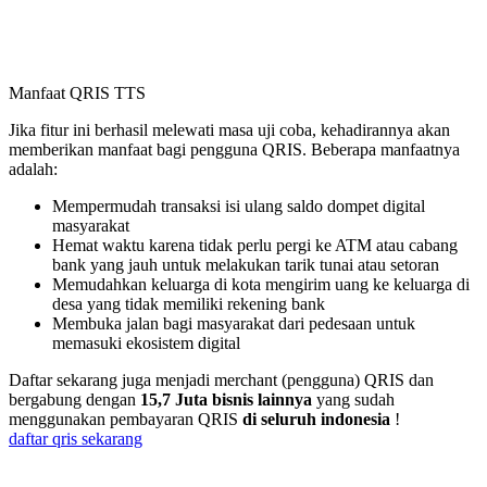
Manfaat QRIS TTS
Jika fitur ini berhasil melewati masa uji coba, kehadirannya akan
memberikan manfaat bagi pengguna QRIS. Beberapa manfaatnya
adalah:
Mempermudah transaksi isi ulang saldo dompet digital
masyarakat
Hemat waktu karena tidak perlu pergi ke ATM atau cabang
bank yang jauh untuk melakukan tarik tunai atau setoran
Memudahkan keluarga di kota mengirim uang ke keluarga di
desa yang tidak memiliki rekening bank
Membuka jalan bagi masyarakat dari pedesaan untuk
memasuki ekosistem digital
Daftar sekarang juga menjadi merchant (pengguna) QRIS dan
bergabung dengan
15,7 Juta bisnis lainnya
yang sudah
menggunakan pembayaran QRIS
di seluruh indonesia
!
daftar qris sekarang