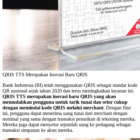
QRIS TTS Merupakan Inovasi Baru QRIS
Bank Indonesia (BI) telah menggunakan QRIS sebagai standar kode
QR nasional sejak tahun 2020 dan terus meningkatkan layanan ini.
QRIS TTS merupakan inovasi baru QRIS yang akan
memudahkan pengguna untuk tarik tunai dan setor cukup
dengan memindai kode QRIS melalui merchant
. Dengan fitur
ini, pengguna dapat menerima uang tunai dari merchant dengan
nominal yang sama dengan transaksi penarikan di rekening mereka.
Mereka juga dapat menyetor sejumlah uang ke pedagang sebagai
transaksi simpanan ke akun mereka.