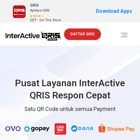
QRIS
Download Apps
Aplikasi QRIS
GET - On The Store
DAFTAR QRIS
Toggle
navigati
Pusat Layanan InterActive
QRIS Respon Cepat
Satu QR Code untuk semua Payment