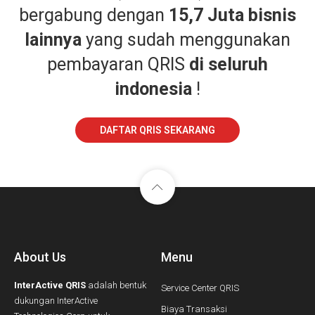
bergabung dengan
15,7 Juta bisnis
lainnya
yang sudah menggunakan
pembayaran QRIS
di seluruh
indonesia
!
DAFTAR QRIS SEKARANG
About Us
Menu
InterActive QRIS
adalah bentuk
Service Center QRIS
dukungan InterActive
Biaya Transaksi