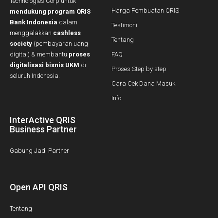
Technologies Corp untuk
Harga Pembuatan QRIS
mendukung program QRIS
Bank Indonesia
dalam
Testimoni
menggalakkan
cashless
Tentang
society
(pembayaran uang
digital) & membantu
proses
FAQ
digitalisasi bisnis UKM
di
Proses Step by step
seluruh Indonesia.
Cara Cek Dana Masuk
Info
InterActive QRIS
Business Partner
Gabung Jadi Partner
Open API QRIS
Tentang