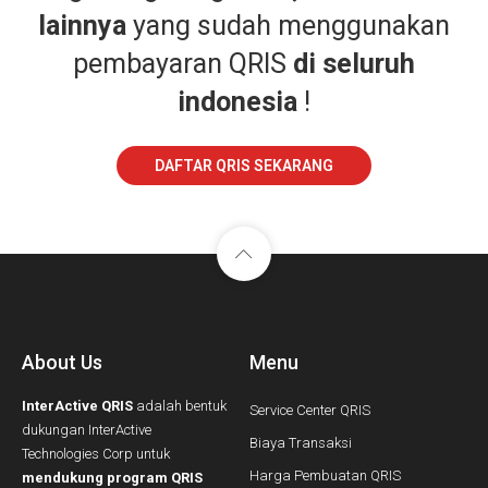
lainnya
yang sudah menggunakan
pembayaran QRIS
di seluruh
indonesia
!
DAFTAR QRIS SEKARANG
About Us
Menu
InterActive QRIS
adalah bentuk
Service Center QRIS
dukungan InterActive
Biaya Transaksi
Technologies Corp untuk
Harga Pembuatan QRIS
mendukung program QRIS