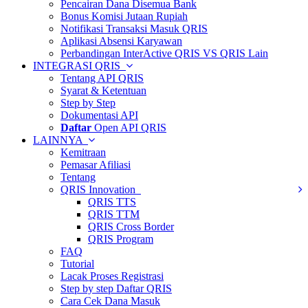
Pencairan Dana Disemua Bank
Bonus Komisi Jutaan Rupiah
Notifikasi Transaksi Masuk QRIS
Aplikasi Absensi Karyawan
Perbandingan InterActive QRIS VS QRIS Lain
INTEGRASI QRIS
Tentang API QRIS
Syarat & Ketentuan
Step by Step
Dokumentasi API
Daftar
Open API QRIS
LAINNYA
Kemitraan
Pemasar Afiliasi
Tentang
QRIS Innovation
QRIS TTS
QRIS TTM
QRIS Cross Border
QRIS Program
FAQ
Tutorial
Lacak Proses Registrasi
Step by step Daftar QRIS
Cara Cek Dana Masuk