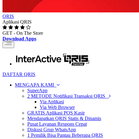
QRIS
Aplikasi QRIS
GET - On The Store
Download Apps
Toggle
navigation
DAFTAR QRIS
MENGAPA KAMI
SuperApp
2 METODE Notifikasi Transaksi QRIS
Via Aplikasi
Via Web Browser
GRATIS Aplikasi POS Kasir
Mendapatkan QRIS Statis & Dinamis
Pusat Layanan Respons Cepat
Diskusi Grup WhatsApp
1 Pemilik Bisa Pantau Beberapa QRIS