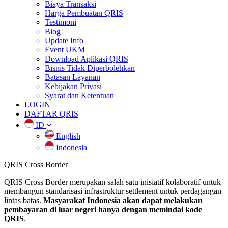
Biaya Transaksi
Harga Pembuatan QRIS
Testimoni
Blog
Update Info
Event UKM
Download Aplikasi QRIS
Bisnis Tidak Diperbolehkan
Batasan Layanan
Kebijakan Privasi
Syarat dan Ketentuan
LOGIN
DAFTAR QRIS
ID
English
Indonesia
QRIS
Cross Border
QRIS Cross Border merupakan salah satu inisiatif kolaboratif untuk
membangun standarisasi infrastruktur settlement untuk perdagangan
lintas batas.
Masyarakat Indonesia akan dapat melakukan
pembayaran di luar negeri hanya dengan memindai kode
QRIS
.