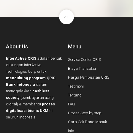
About Us
Menu
InterActive QRIS
adalah bentuk
Service Center QRIS
dukungan InterActive
Biaya Transaksi
Technologies Corp untuk
Harga Pembuatan QRIS
mendukung program QRIS
Bank Indonesia
dalam
Testimoni
menggalakkan
cashless
Tentang
society
(pembayaran uang
digital) & membantu
proses
FAQ
digitalisasi bisnis UKM
di
Proses Step by step
seluruh Indonesia.
Cara Cek Dana Masuk
Info