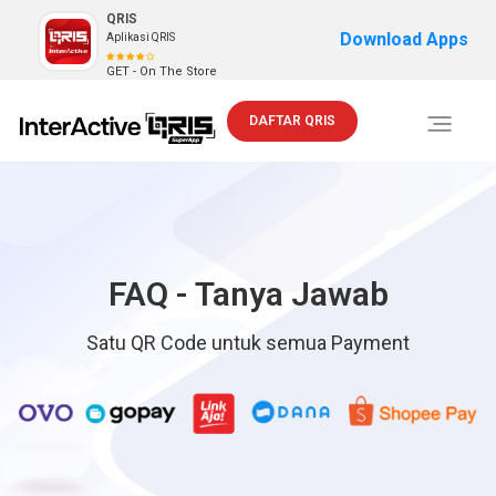
QRIS
Download Apps
Aplikasi QRIS
GET - On The Store
DAFTAR QRIS
Toggle
navigati
FAQ - Tanya Jawab
Satu QR Code untuk semua Payment