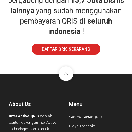
bergabung dengan
15,7 Juta bisnis
lainnya
yang sudah menggunakan
pembayaran QRIS
di seluruh
indonesia
!
DAFTAR QRIS SEKARANG
About Us
Menu
InterActive QRIS
adalah
Service Center QRIS
bentuk dukungan InterActive
Biaya Transaksi
Technologies Corp untuk