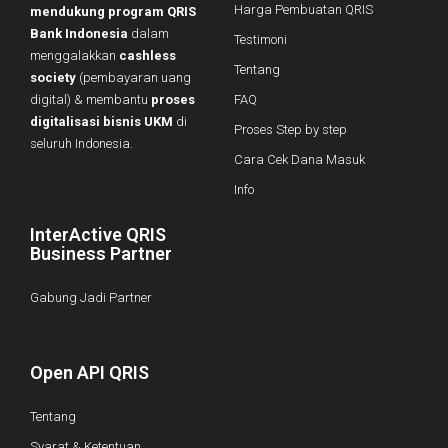
Harga Pembuatan QRIS
mendukung program QRIS
Bank Indonesia
dalam
Testimoni
menggalakkan
cashless
Tentang
society
(pembayaran uang
digital) & membantu
proses
FAQ
digitalisasi bisnis UKM
di
Proses Step by step
seluruh Indonesia.
Cara Cek Dana Masuk
Info
InterActive QRIS
Business Partner
Gabung Jadi Partner
Open API QRIS
Tentang
Syarat & Ketentuan