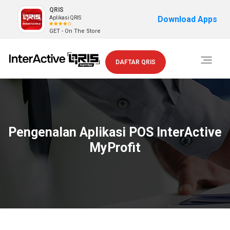
QRIS
Download Apps
Aplikasi QRIS
GET - On The Store
Toggle
DAFTAR QRIS
navigati
Pengenalan Aplikasi POS InterActive
MyProfit