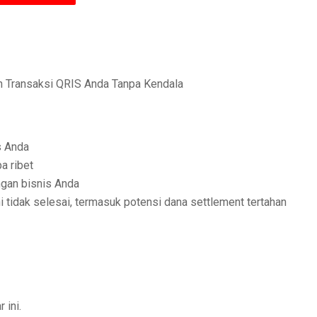
n Transaksi QRIS Anda Tanpa Kendala
s Anda
a ribet
ngan bisnis Anda
ni tidak selesai, termasuk potensi dana settlement tertahan
 ini.