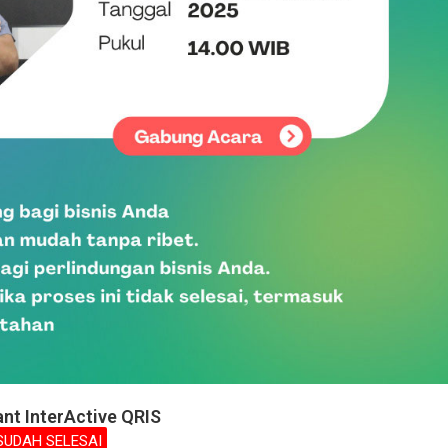
nt InterActive QRIS
SUDAH SELESAI